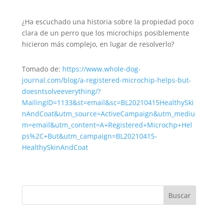
¿Ha escuchado una historia sobre la propiedad poco
clara de un perro que los microchips posiblemente
hicieron más complejo, en lugar de resolverlo?
Tomado de:
https://www.whole-dog-
journal.com/blog/a-registered-microchip-helps-but-
doesntsolveeverything/?
MailingID=1133&st=email&sc=BL20210415HealthySki
nAndCoat&utm_source=ActiveCampaign&utm_mediu
m=email&utm_content=A+Registered+Microchp+Hel
ps%2C+But&utm_campaign=BL20210415-
HealthySkinAndCoat
Buscar