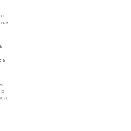
cos
o de
de
cia
es
 lo
us).
a