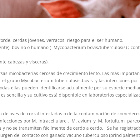
rde, cerdas jóvenes, verracos, riesgo para el ser humano.
mente), bovino o humano ( Mycobacterium bovis/tuberculosis) ; cont
te cabezas y vísceras).
rsas micobacterias cerosas de crecimiento lento. Las más importan
r el grupo Mycobacterium tuberculosis:bovis y las infecciones por
 Todas ellas pueden identificarse actualmente por su especie media
s sencilla y su cultivo está disponible en laboratorios especializa
en de aves de corral infectadas o de la contaminación de comederos
infecciones por M. intracellulare , M. avium y M. fortuitum pare
es y no se transmiten fácilmente de cerdo a cerdo. Se ha registra
 surgen del contacto con ganado vacuno tuberculoso (principalmen