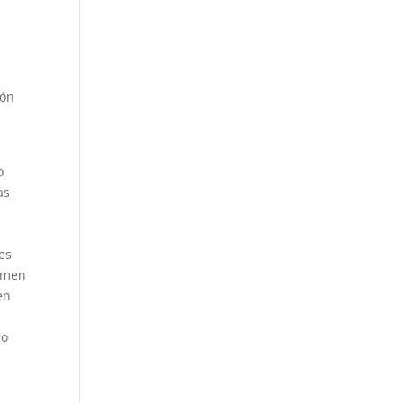
ión
o
as
n
nes
xamen
en
a
 o