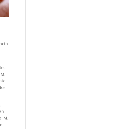
acto
tes
 M.
nte
dos.
,
cen
do M.
te