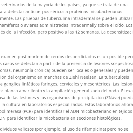
 veterinarias de la mayoría de los países, ya que se trata de una
ara detectar anticuerpos séricos a proteínas micobacterianas
amente. Las pruebas de tuberculina intradermal se pueden utilizar
amíferos o aviares administradas intradermally sobre el oído. Los
 de la infección, pero positivo a las 12 semanas. La desensitizac
el examen post mortem de cerdos desperdiciados es un posible per
s casos se detectan a partir de la presencia de lesiones sospechos
nulomas, neumonía crónica) pueden ser locales o generales y puede
ión del organismo en manchas de Ziehl Neelsen. La tuberculosis
 ganglios linfáticos faringes, cervicales y mesentéricos. Las lesio
or blanco amarillento y la ampliación generalizada del nodo. El e
osa de las lesiones y los organismos de precipitación (ZNáve) pued
a cultura en laboratorios especializados. Estos laboratorios ahor
 polimerasa (PCR) para identificar el ADN micobacteriano en tejidos
N para identificar la micobacteria en secciones histológicas.
dividuos valiosos (por ejemplo, el uso de rifampicina) pero no se