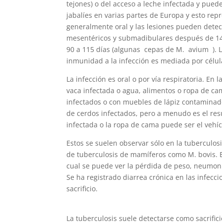
tejones) o del acceso a leche infectada y pued
jabalíes en varias partes de Europa y esto repr
generalmente oral y las lesiones pueden detec
mesentéricos y submadibulares después de 14 
90 a 115 días (algunas cepas de M. avium ). L
inmunidad a la infección es mediada por célul
La infección es oral o por vía respiratoria. En
vaca infectada o agua, alimentos o ropa de ca
infectados o con muebles de lápiz contaminado
de cerdos infectados, pero a menudo es el resul
infectada o la ropa de cama puede ser el vehíc
Estos se suelen observar sólo en la tuberculos
de tuberculosis de mamíferos como M. bovis. 
cual se puede ver la pérdida de peso, neumoní
Se ha registrado diarrea crónica en las infecci
sacrificio.
La tuberculosis suele detectarse como sacrifi