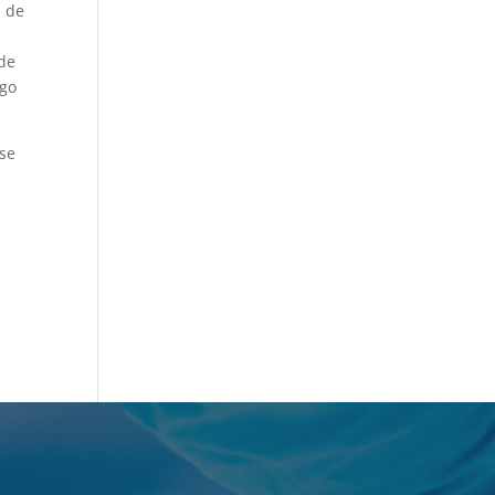
n de
s
 de
ego
rse