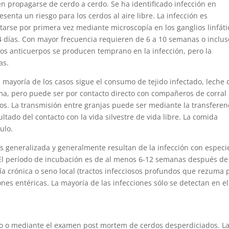
en propagarse de cerdo a cerdo. Se ha identificado infección en
esenta un riesgo para los cerdos al aire libre. La infección es
tarse por primera vez mediante microscopía en los ganglios linfáti
días. Con mayor frecuencia requieren de 6 a 10 semanas o inclus
os anticuerpos se producen temprano en la infección, pero la
as.
 la mayoría de los casos sigue el consumo de tejido infectado, leche 
ma, pero puede ser por contacto directo con compañeros de corral
s. La transmisión entre granjas puede ser mediante la transferen
tado del contacto con la vida silvestre de vida libre. La comida
ulo.
is generalizada y generalmente resultan de la infección con especi
El período de incubación es de al menos 6-12 semanas después de
a crónica o seno local (tractos infecciosos profundos que rezuma p
ones entéricas. La mayoría de las infecciones sólo se detectan en el
cio o mediante el examen post mortem de cerdos desperdiciados. L