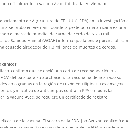
ndado oficialmente la vacuna Avac, fabricada en Vietnam.
epartamento de Agricultura de EE. UU. (USDA) en la investigación 
acuna se probó en Vietnam, donde la peste porcina africana es una
ando el mercado mundial de carne de cerdo de $ 250 mil
al de Sanidad Animal (WOAH) informa que la peste porcina africa
 ha causado alrededor de 1,3 millones de muertes de cerdos.
 clínicos
Vytiaco, confirmó que se envió una carta de recomendación a la
FDA) del país para su aprobación. La vacuna ha demostrado su
ados en 6 granjas en la región de Luzón en Filipinas. Los ensayos
ento significativo de anticuerpos contra la PPA en todas las
 la vacuna Avac, se requiere un certificado de registro.
 eficacia de la vacuna. El vocero de la FDA, Job Aguzar, confirmó qu
 evaluación previa. Si se considera aceptable, la FDA procederá a