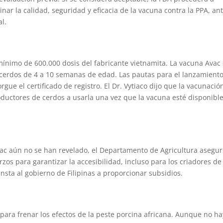
ar la calidad, seguridad y eficacia de la vacuna contra la PPA, an
al.
ínimo de 600.000 dosis del fabricante vietnamita. La vacuna Avac
cerdos de 4 a 10 semanas de edad. Las pautas para el lanzamient
gue el certificado de registro. El Dr. Vytiaco dijo que la vacunació
roductores de cerdos a usarla una vez que la vacuna esté disponibl
vac aún no se han revelado, el Departamento de Agricultura asegur
zos para garantizar la accesibilidad, incluso para los criadores de
insta al gobierno de Filipinas a proporcionar subsidios.
para frenar los efectos de la peste porcina africana. Aunque no ha