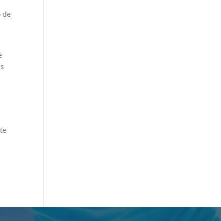
o de
e
as
te