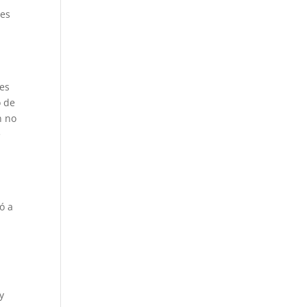
tes
 es
o de
n no
e
ó a
y