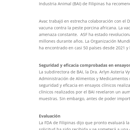
Industria Animal (BAI) de Filipinas ha recome
Avac trabajó en estrecha colaboración con el D
vacuna contra la peste porcina africana. La v
amenaza constante. ASF ha estado revolucion
millones durante años. La Organización Mundi
ha encontrado en casi 50 países desde 2021 y
Seguridad y eficacia comprobadas en ensayos
La subdirectora de BAI, la Dra. Arlyn Asteria 
Administración de Alimentos y Medicamentos (
seguridad y eficacia en ensayos clínicos realiz
clínicos realizados por el BAI revelaron un aum
muestras. Sin embargo, antes de poder importar
Evaluación
La FDA de Filipinas dijo que pronto evaluará la
solicitud ha sido recibida y se someterá a una