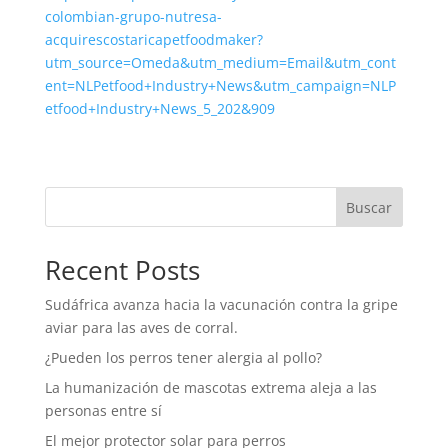
colombian-grupo-nutresa-
acquirescostaricapetfoodmaker?
utm_source=Omeda&utm_medium=Email&utm_cont
ent=NLPetfood+Industry+News&utm_campaign=NLP
etfood+Industry+News_5_202&909
Buscar
Recent Posts
Sudáfrica avanza hacia la vacunación contra la gripe
aviar para las aves de corral.
¿Pueden los perros tener alergia al pollo?
La humanización de mascotas extrema aleja a las
personas entre sí
El mejor protector solar para perros