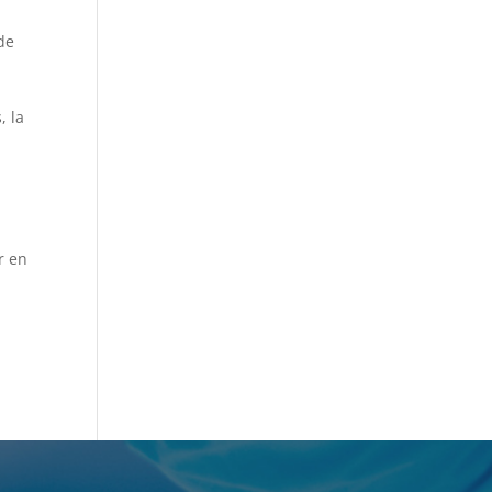
de
, la
r en