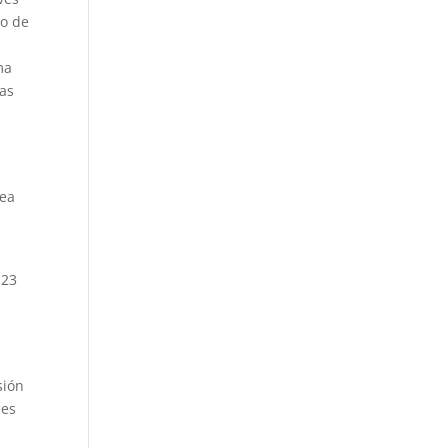
po de
ma
zas
sea
 23
sión
nes