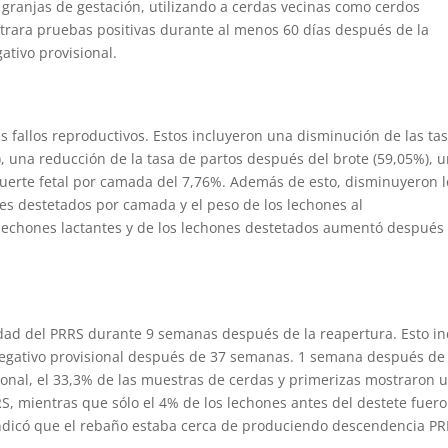
 granjas de gestación, utilizando a cerdas vecinas como cerdos
trara pruebas positivas durante al menos 60 días después de la
ativo provisional.
s fallos reproductivos. Estos incluyeron una disminución de las ta
 una reducción de la tasa de partos después del brote (59,05%), 
muerte fetal por camada del 7,76%. Además de esto, disminuyeron l
es destetados por camada y el peso de los lechones al
 lechones lactantes y de los lechones destetados aumentó después
idad del PRRS durante 9 semanas después de la reapertura. Esto in
negativo provisional después de 37 semanas. 1 semana después de
ional, el 33,3% de las muestras de cerdas y primerizas mostraron 
S, mientras que sólo el 4% de los lechones antes del destete fuer
 indicó que el rebaño estaba cerca de produciendo descendencia P