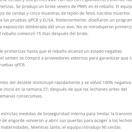
erizas. Se produjo un brote severo de PRRS en el rebaño. El equi
gre de cerdas y cinco muestras de tejido de fetos nacidos muertos
para las pruebas qPCR y ELISA. Posteriormente, diseñaron un progra
la exposición deliberada del virus vivo. No se introdujeron primeri
el rebaño comenzó 15 días después del brote.
 de primerizas hasta que el rebaño alcanzó un estado negativo
do el semen se compró a proveedores externos para garantizar que 
ruebas qPCR.
antes del destete disminuyó rápidamente y se volvió 100% negativa
 inició en la semana 27, después de que los lechones antes del
semanas consecutivas.
ó estrictas medidas de bioseguridad interna para limitar la transmi
 y de engorde volvieron a abrir sus puertas para acoger a los lecho
maternidades. Mientras tanto, el equipo introdujo 90 cerdas