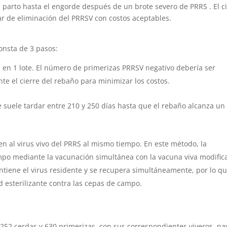
 parto hasta el engorde después de un brote severo de PRRS . El c
ar de eliminación del PRRSV con costos aceptables.
consta de 3 pasos:
 en 1 lote. El número de primerizas PRRSV negativo debería ser
te el cierre del rebaño para minimizar los costos.
ue suele tardar entre 210 y 250 días hasta que el rebaño alcanza un
en al virus vivo del PRRS al mismo tiempo. En este método, la
empo mediante la vacunación simultánea con la vacuna viva modific
ntiene el virus residente y se recupera simultáneamente, por lo q
 esterilizante contra las cepas de campo.
1.252 cerdas y 630 primerizas, con sus correspondientes viveros, na