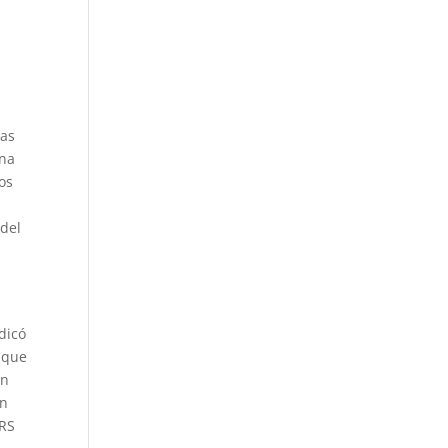
sas
una
os
 del
dicó
 que
un
on
RRS