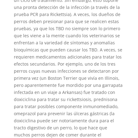
un ciclo de tratamiento. Sin embargo, esto supone
una pronta detección de la infección (a través de la
prueba PCR para Rickettsia). A veces, los dueños de
perros deben presionar para que se realicen estas
pruebas, ya que los TBD no siempre son lo primero
que les viene a la mente cuando los veterinarios se
enfrentan a la variedad de síntomas y anomalías
bioquímicas que pueden causar los TBD. A veces, se
requieren medicamentos adicionales para tratar los
efectos secundarios. Por ejemplo, uno de los tres
perros cuyas nuevas infecciones se detectaron por
primera vez (un Boston Terrier que vivía en Illinois,
pero aparentemente fue mordido por una garrapata
infectada en un viaje a Arkansas) fue tratado con
doxiciclina para tratar su rickettsiosis, prednisona
para tratar posibles componente inmunomediado,
omeprazol para prevenir las úlceras gástricas (la
doxiciclina puede ser notoriamente dura para el
tracto digestivo de un perro, lo que hace que
muchos perros dejen de comer durante el